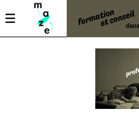
formation
et conseil
dans