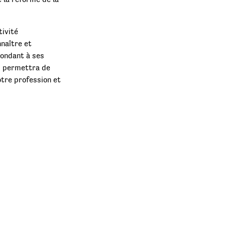
tivité
nnaître et
pondant à ses
s permettra de
tre profession et