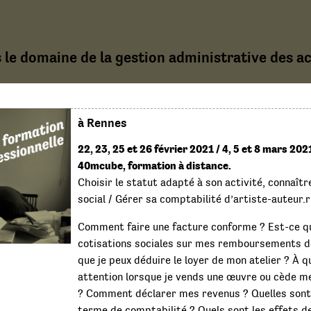
 le domaine de la gestion administrative des act
à Rennes
22, 23, 25 et 26 février 2021 / 4, 5 et 8 mars 202
40mcube, formation à distance.
Choisir le statut adapté à son activité, connaître
social / Gérer sa comptabilité d’artiste-auteur.r
Comment faire une facture conforme ? Est-ce qu
cotisations sociales sur mes remboursements de
que je peux déduire le loyer de mon atelier ? À qu
attention lorsque je vends une œuvre ou cède m
? Comment déclarer mes revenus ? Quelles sont 
terme de comptabilité ? Quels sont les effets de