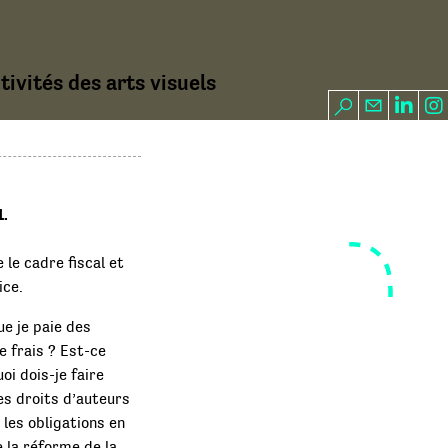
ivités des arts visuels
1.
 le cadre fiscal et
ice.
e je paie des
 frais ? Est-ce
oi dois-je faire
es droits d’auteurs
les obligations en
 la réforme de la