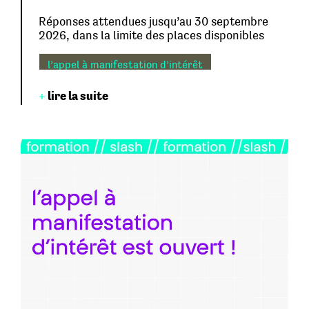
Réponses attendues jusqu’au 30 septembre
2026, dans la limite des places disponibles
l’appel à manifestation d’intérêt
je manifeste mon intérêt !
+
lire la suite
de janvier à mai 2027
♢ 70 heures de formation
♢ à distance et ponctuellement en
présence
♢ plasticien·nes, designer·euses,
scénographes et photographes
professionnel·les ou tout autre artiste-
auteur·ice souhaitant développer des
activités dans le champ de la création
graphique, plastique et photographique
le programme
en savoir plus