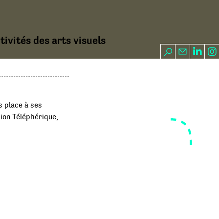
ivités des arts visuels
s place à ses
ion Téléphérique,