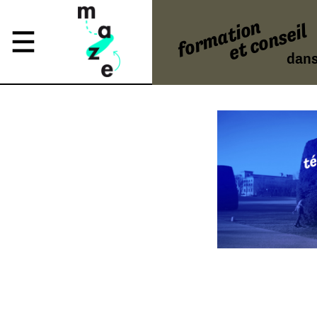
formation
et conseil
dans