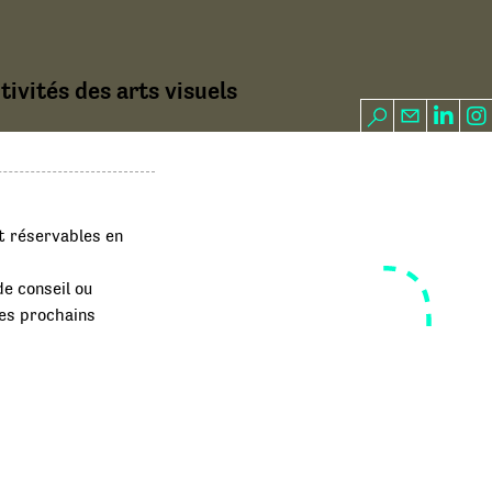
ivités des arts visuels
t réservables en
e conseil ou
Les prochains