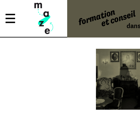
formation
et conseil
dans