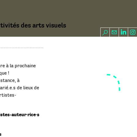
ivités des arts visuels
re à la prochaine
que !
istance, à
arié.e.s de lieux de
rtistes-
istes-auteur·rice·s
s