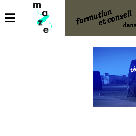
formation
et conseil
dans