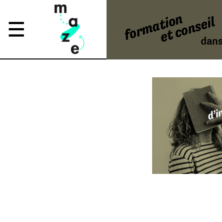
formation
et conseil
dans