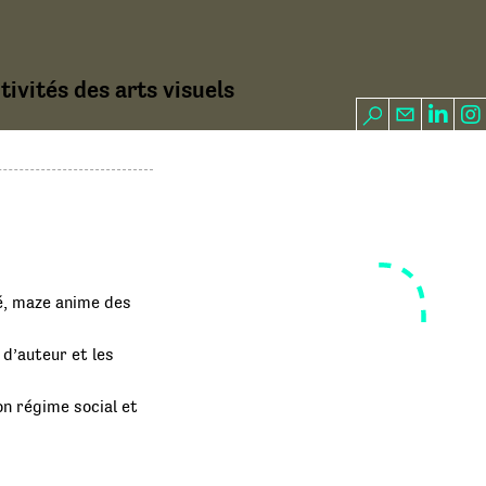
ivités des arts visuels
, maze anime des
t d’auteur et les
on régime social et