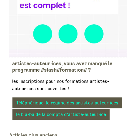
artistes-auteur·ices, vous avez manqué le
programme //slash//formation// ?
les inscriptions pour nos formations artistes-
auteur·ices sont ouvertes !
Téléphérique, le régime des artistes-auteur·ices
le b.a-ba de la compta d’artiste-auteur·ice
Navigation
Articles plus anciens